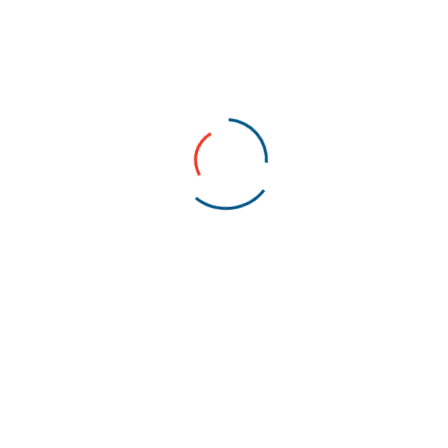
TEKLIF AL
Açıklama
Benzer Ürünler
Şehyli Mah Vadi Sk No:6 Aktürk Sanayi Dünyası
A9 Pendik/İstanbul